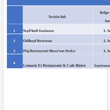
Belge
Tesisin Adı
Sın
1
Yeşil Vadi Gazinosu
1. S
2
Ehlikeyf Restoran
1. S
3
Plaj Restaurant Musa'nın YeriLe
1. S
4
Gastronom
Lemariz Et Restaurant & Cafe Bistro