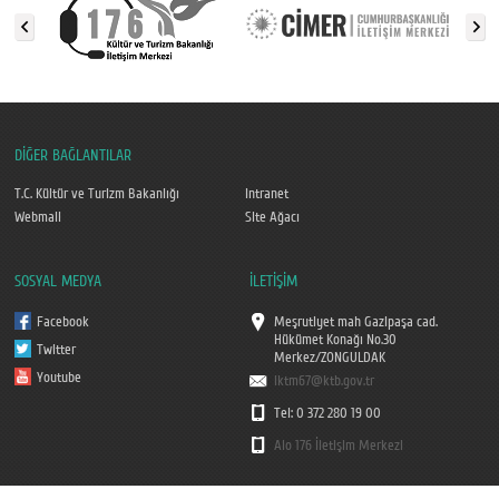
DİĞER BAĞLANTILAR
T.C. Kültür ve Turizm Bakanlığı
Intranet
Webmail
Site Ağacı
SOSYAL MEDYA
İLETİŞİM
Facebook
Meşrutiyet mah Gazipaşa cad.
Hükümet Konağı No.30
Twitter
Merkez/ZONGULDAK
Youtube
iktm67@ktb.gov.tr
Tel: 0 372 280 19 00
Alo 176 İletişim Merkezi